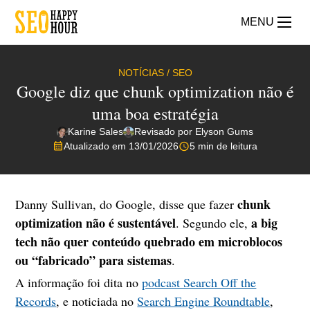
MENU
NOTÍCIAS
/
SEO
Google diz que chunk optimization não é
uma boa estratégia
Karine Sales
Revisado por Elyson Gums
Atualizado em 13/01/2026
5 min de leitura
chunk
Danny Sullivan, do Google, disse que fazer
optimization não é sustentável
a big
. Segundo ele,
tech não quer conteúdo quebrado em microblocos
ou “fabricado” para sistemas
.
A informação foi dita no
podcast Search Off the
Records
, e noticiada no
Search Engine Roundtable
,