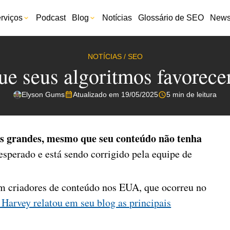
rviços
Podcast
Blog
Notícias
Glossário de SEO
Newsl
NOTÍCIAS
/
SEO
e seus algoritmos favorece
Elyson Gums
Atualizado em 19/05/2025
5 min de leitura
s grandes, mesmo que seu conteúdo não tenha
sperado e está sendo corrigido pela equipe de
m criadores de conteúdo nos EUA, que ocorreu no
Harvey relatou em seu blog as principais