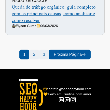
PRODUTOS GOOGLE
Queda de tráfego orgânico: guia completo
com as principais causas, como analisar e
como resolver
Elyson Gums
06/03/2026
1
2
3
Próxima Página
contato@seohappyhour.com
Feito em Curitiba com amor