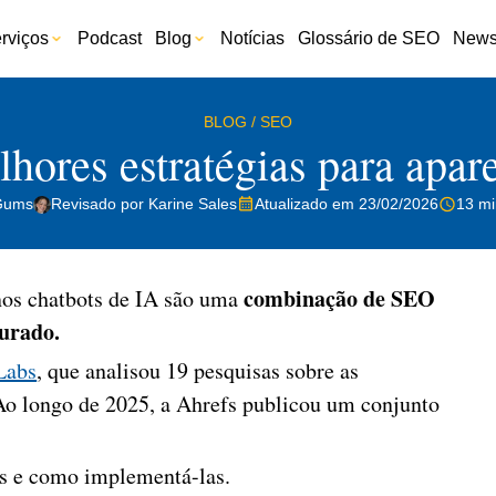
rviços
Podcast
Blog
Notícias
Glossário de SEO
Newsl
BLOG
/
SEO
hores estratégias para apar
Gums
Revisado por Karine Sales
Atualizado em 23/02/2026
13 mi
combinação de SEO
 nos chatbots de IA são uma
urado.
Labs
, que analisou 19 pesquisas sobre as
 Ao longo de 2025, a Ahrefs publicou um conjunto
es e como implementá-las.