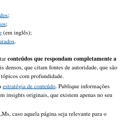
ados
;
dos
;
g
(em inglês);
urados
.
conteúdos que respondam completamente a
tar
s densos, que citam fontes de autoridade, que são
 tópicos com profundidade.
ua
estratégia de conteúdo
. Publique informações
om insights originais, que existem apenas no seu
LMs, caso aquela página seja relevante para o