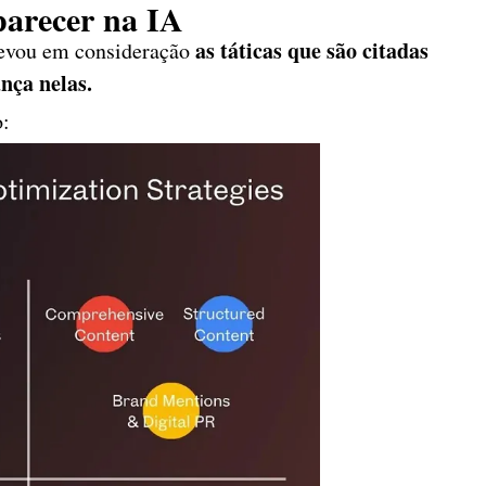
parecer na IA
as táticas que são citadas
 levou em consideração
nça nelas.
o: